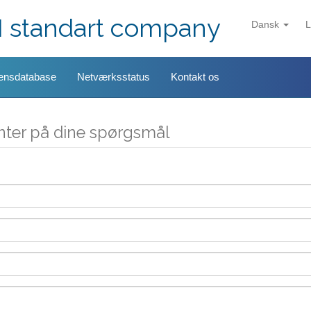
I standart company
Dansk
L
ensdatabase
Netværksstatus
Kontakt os
enter på dine spørgsmål