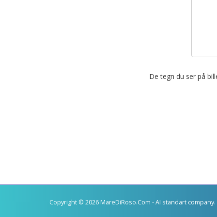
De tegn du ser på bil
Copyright © 2026 MareDiRoso.Com - AI standart company. 