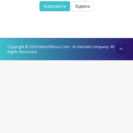
Відміна
Copyright © 2026 MareDiRoso.Com - AI standart company. All
Rights Reserved.