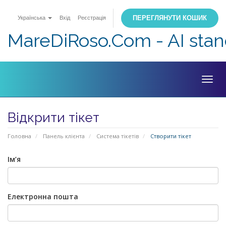
ПЕРЕГЛЯНУТИ КОШИК
Українська
Вхід
Реєстрація
MareDiRoso.Com - AI sta
Togg
navig
Відкрити тікет
Головна
Панель клієнта
Система тікетів
Створити тікет
Ім’я
Електронна пошта