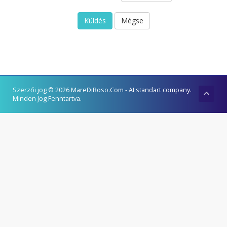
Mégse
Szerzői jog © 2026 MareDiRoso.Com - AI standart company.
Minden Jog Fenntartva.