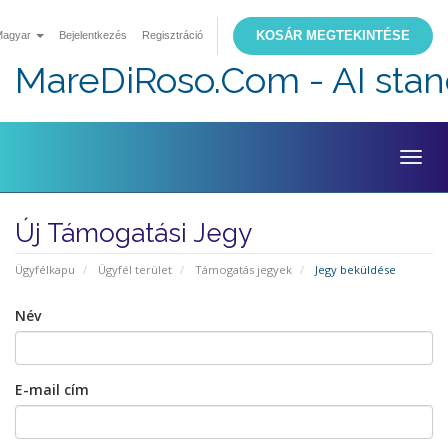
KOSÁR MEGTEKINTÉSE
Magyar
Bejelentkezés
Regisztráció
MareDiRoso.Com - AI sta
Togg
navig
Új Támogatási Jegy
Ügyfélkapu
Ügyfél terület
Támogatás jegyek
Jegy beküldése
Név
E-mail cím