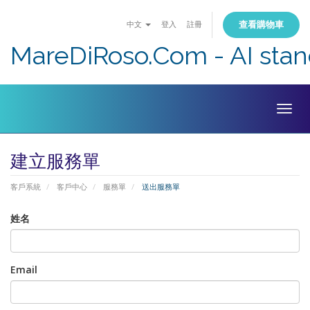
查看購物車
中文
登入
註冊
MareDiRoso.Com - AI sta
Togg
navig
建立服務單
客戶系統
客戶中心
服務單
送出服務單
姓名
Email