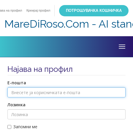
ПОТРОШУВАЧКА КОШНИЧКА
јава на профил
Креирај профил
MareDiRoso.Com - AI sta
Togg
navig
Најава на профил
Е-пошта
Лозинка
Запомни ме