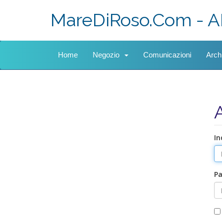
MareDiRoso.Com - A
Home
Negozio
Comunicazioni
Arch
In
P