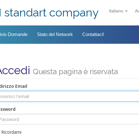
I standart company
Italiano
A
ivio Domande
Stato del Network
Contattaci!
Accedi
Questa pagina è riservata
dirizzo Email
assword
Ricordami