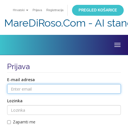
PREGLED KOŠARICE
Hrvatski
Prijava
Registtracija
MareDiRoso.Com - AI sta
Togg
navig
Prijava
E-mail adresa
Lozinka
Zapamti me